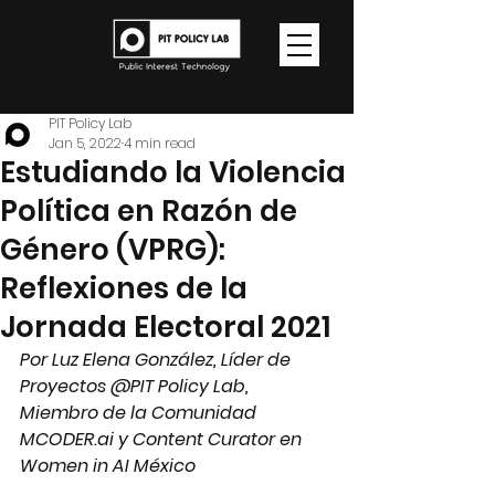
PIT Policy Lab
Jan 5, 2022
4 min read
Estudiando la Violencia
Política en Razón de
Género (VPRG):
Reflexiones de la
Jornada Electoral 2021
Por Luz Elena González, Líder de 
Proyectos @PIT Policy Lab, 
Miembro de la Comunidad 
MCODER.ai y Content Curator en 
Women in AI México