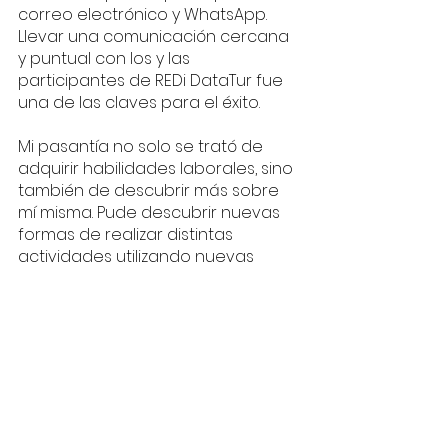
correo electrónico y WhatsApp. 
Llevar una comunicación cercana 
y puntual con los y las 
participantes de REDi DataTur fue 
una de las claves para el éxito.
Mi pasantía no solo se trató de 
adquirir habilidades laborales, sino 
también de descubrir más sobre 
mí misma. Pude descubrir nuevas 
formas de realizar distintas 
actividades utilizando nuevas 
herramientas, así como trabajar 
en equipo y recibir tips y consejos 
de mi líder de proyecto. Identifiqué 
mis fortalezas y áreas de mejora, lo 
que me permitió trazar un camino 
más claro hacia mis metas 
profesionales en el futuro. Esta 
experiencia me proporcionó una 