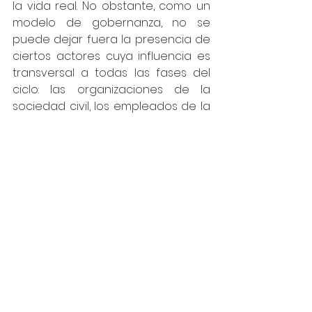
la vida real. No obstante, como un 
modelo de gobernanza, no se 
puede dejar fuera la presencia de 
ciertos actores cuya influencia es 
transversal a todas las fases del 
ciclo: las organizaciones de la 
sociedad civil, los empleados de la 
empresa, los gobiernos y entes 
reguladores. Así, este marco para 
el URT implica que estas acciones 
se desarrollan dentro de un 
ecosistema con las siguientes 
características: 
transparencia
, 
donde se comparte la ciencia 
detrás de la tecnología y se 
aumenta la comprensión sobre 
cómo esta funciona; con 
estándares
 mínimos establecidos 
sobre cómo debería de ser usada 