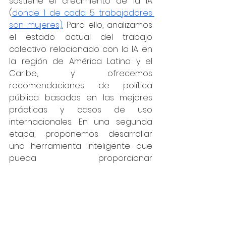
sostiene el crecimiento de la IA 
(
donde 1 de cada 5 trabajadores 
son mujeres)
. Para ello, analizamos 
el estado actual del trabajo 
colectivo relacionado con la IA en 
la región de América Latina y el 
Caribe, y ofrecemos 
recomendaciones de política 
pública basadas en las mejores 
prácticas y casos de uso 
internacionales. En una segunda 
etapa, proponemos desarrollar 
una herramienta inteligente que 
pueda proporcionar 
oportunidades de contacto entre 
trabajadoras colectivas, y que 
reúna recursos útiles para su 
crecimiento profesional y 
bienestar.