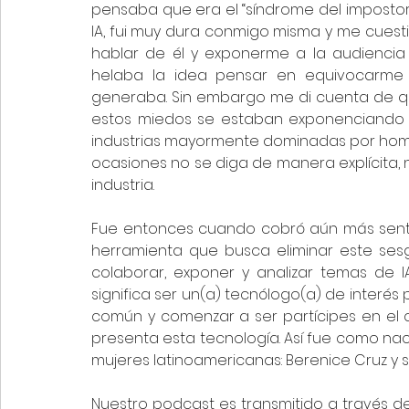
pensaba que era el “síndrome del imposto
IA, fui muy dura conmigo misma y me cuesti
hablar de él y exponerme a la audiencia m
helaba la idea pensar en equivocarme 
generaba. Sin embargo me di cuenta de que
estos miedos se estaban exponenciando 
industrias mayormente dominadas por hom
ocasiones no se diga de manera explícita,
industria.
Fue entonces cuando cobró aún más sentid
herramienta que busca eliminar este ses
colaborar, exponer y analizar temas de 
significa ser un(a) tecnólogo(a) de interés p
común y comenzar a ser partícipes en el 
presenta esta tecnología. Así fue como nac
mujeres latinoamericanas: Berenice Cruz y s
Nuestro podcast es transmitido a través d