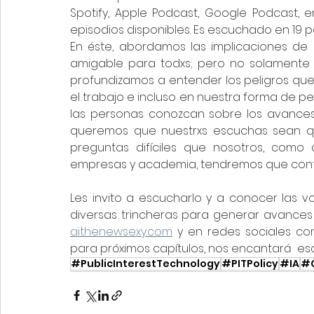
Spotify, Apple Podcast, Google Podcast, 
episodios disponibles. Es escuchado en 19 
En éste, abordamos las implicaciones de l
amigable para todxs; pero no solamente an
profundizamos a entender los peligros que p
el trabajo e incluso en nuestra forma de p
las personas conozcan sobre los avances
queremos que nuestrxs escuchas sean qui
preguntas difíciles que nosotros, como d
empresas y academia, tendremos que cont
Les invito a escucharlo y a conocer las 
aithenewsexy.com
 y en redes sociales co
para próximos capítulos, nos encantará  es
#PublicInterestTechnology
#PITPolicy
#IA
#C