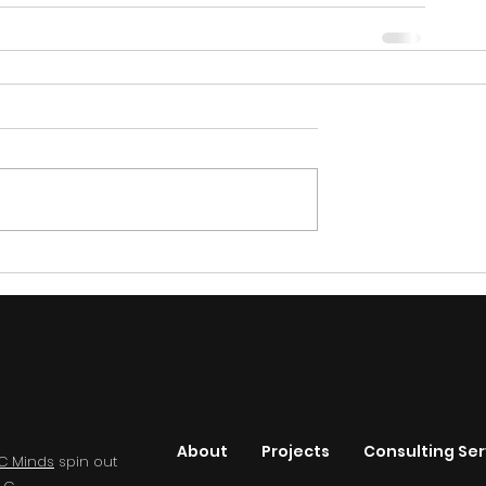
About
Projects
Consulting Ser
C Minds
spin out