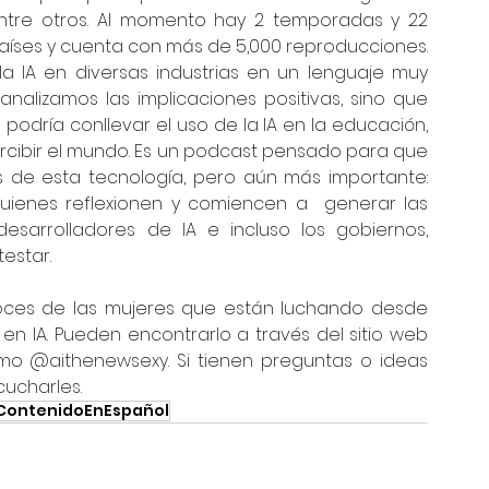
entre otros. Al momento hay 2 temporadas y 22 
países y cuenta con más de 5,000 reproducciones. 
a IA en diversas industrias en un lenguaje muy 
alizamos las implicaciones positivas, sino que 
odría conllevar el uso de la IA en la educación, 
ercibir el mundo. Es un podcast pensado para que 
 de esta tecnología, pero aún más importante: 
enes reflexionen y comiencen a  generar las 
esarrolladores de IA e incluso los gobiernos, 
estar.
voces de las mujeres que están luchando desde 
diversas trincheras para generar avances en IA. Pueden encontrarlo a través del sitio web 
mo @aithenewsexy. Si tienen preguntas o ideas 
cucharles.
ontenidoEnEspañol