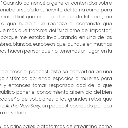
r”. Cuando comencé a generar contenidos sobre 
onaba si sabía lo suficiente del tema como para 
ás difícil que es la audiencia de Internet, me 
o que hubiera un rechazo al contenido que 
 más que tratarse del “síndrome del impostor”, 
porque me estaba involucrando en una de las 
bres, blancos, europeos que, aunque en muchas 
 nos hacen pensar que no tenemos un lugar en la 
o crear el podcast, este se convertiría en una 
go sistémico abriendo espacios a mujeres para 
IA y entonces tomar responsabilidad de lo que 
úblico: poner el conocimiento al servicio del bien 
codiseño de soluciones a los grandes retos que 
ió 
AI The New Sexy
, un podcast cocreado por dos 
u servidora. 
e las principales plataformas de streaming como 