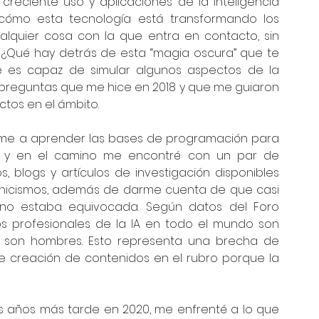
reciente uso y aplicaciones de la Inteligencia 
 de cómo esta tecnología está transformando los 
lquier cosa con la que entra en contacto, sin 
¿Qué hay detrás de esta “magia oscura” que te 
 es capaz de simular algunos aspectos de la 
 preguntas que me hice en 2018 y que me guiaron 
os en el ámbito. 
rme a aprender las bases de programación para 
 y en el camino me encontré con un par de 
s, blogs y artículos de investigación disponibles 
ecnicismos, además de darme cuenta de que casi 
o estaba equivocada. Según datos del Foro 
os profesionales de la IA en todo el mundo son 
 son hombres. Esto representa una brecha de 
 creación de contenidos en el rubro porque la 
s años más tarde en 2020, me enfrenté a lo que 