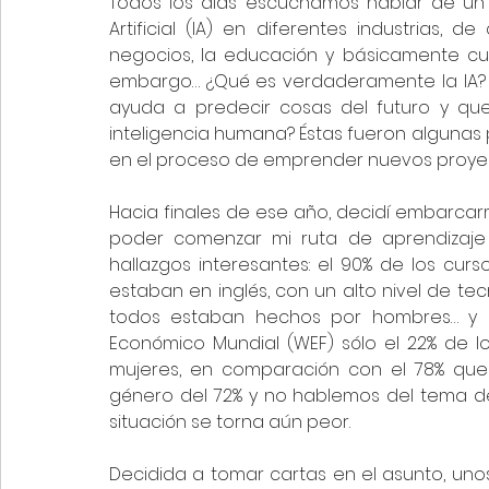
Todos los días escuchamos hablar de un c
Artificial (IA) en diferentes industrias,
negocios, la educación y básicamente cua
embargo… ¿Qué es verdaderamente la IA? 
ayuda a predecir cosas del futuro y que
inteligencia humana? Éstas fueron algunas
en el proceso de emprender nuevos proyect
Hacia finales de ese año, decidí embarca
poder comenzar mi ruta de aprendizaje
hallazgos interesantes: el 90% de los curso
estaban en inglés, con un alto nivel de t
todos estaban hechos por hombres… y n
Económico Mundial (WEF) sólo el 22% de l
mujeres, en comparación con el 78% que
género del 72% y no hablemos del tema de
situación se torna aún peor.
Decidida a tomar cartas en el asunto, uno