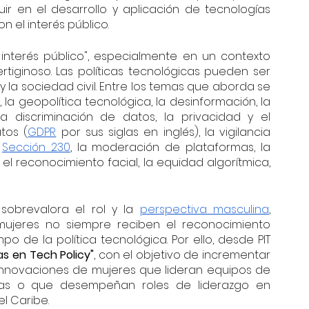
ir en el desarrollo y aplicación de tecnologías 
n el interés público.
l interés público", especialmente en un contexto 
tiginoso. Las políticas tecnológicas pueden ser 
 la sociedad civil. Entre los temas que aborda se 
a geopolítica tecnológica, la desinformación, la 
 la discriminación de datos, la privacidad y el 
tos (
GDPR
 por sus siglas en inglés), la vigilancia 
 
Sección 230
, la moderación de plataformas, la 
 el reconocimiento facial, la equidad algorítmica, 
obrevalora el rol y la 
perspectiva masculina
, 
mujeres no siempre reciben el reconocimiento 
o de la política tecnológica. Por ello, desde PIT 
as en Tech Policy"
, con el objetivo de incrementar 
as innovaciones de mujeres que lideran equipos de 
cas o que desempeñan roles de liderazgo en 
l Caribe.