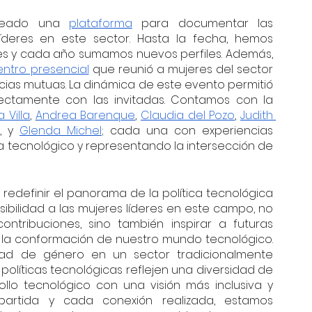
reado una 
plataforma
 para documentar las 
líderes en este sector. Hasta la fecha, hemos 
es y cada año sumamos nuevos perfiles. Además, 
ntro presencial
 que reunió a mujeres del sector 
ias mutuas. La dinámica de este evento permitió 
rectamente con las invitadas. Contamos con la 
a Villa
, 
Andrea Barenque
, 
Claudia del Pozo
, 
Judith 
, y 
Glenda Michel
; cada una con experiencias 
ma tecnológico y representando la intersección de 
redefinir el panorama de la política tecnológica 
isibilidad a las mujeres líderes en este campo, no 
ntribuciones, sino también inspirar a futuras 
 la conformación de nuestro mundo tecnológico. 
ad de género en un sector tradicionalmente 
líticas tecnológicas reflejen una diversidad de 
ollo tecnológico con una visión más inclusiva y 
partida y cada conexión realizada, estamos 