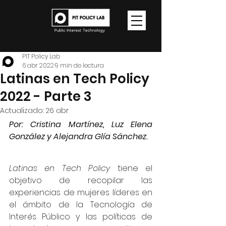
PIT Policy Lab
6 abr 2022
9 min de lectura
Latinas en Tech Policy
2022 - Parte 3
Actualizado:
26 abr
Por: Cristina Martínez, Luz Elena 
González y Alejandra Glía Sánchez.
Latinas en Tech Policy
 tiene el 
objetivo de recopilar las 
experiencias de mujeres líderes en 
el ámbito de la Tecnología de 
Interés Público y las políticas de 