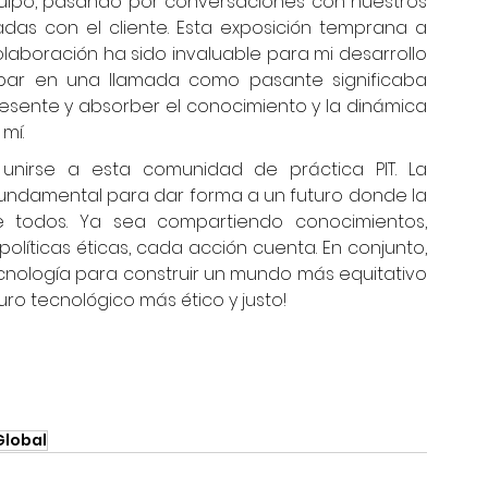
quipo, pasando por conversaciones con nuestros 
adas con el cliente. Esta exposición temprana a 
aboración ha sido invaluable para mi desarrollo 
cipar en una llamada como pasante significaba 
esente y absorber el conocimiento y la dinámica 
mí.
unirse a esta comunidad de práctica PIT. La 
fundamental para dar forma a un futuro donde la 
e todos. Ya sea compartiendo conocimientos, 
íticas éticas, cada acción cuenta. En conjunto, 
nología para construir un mundo más equitativo 
turo tecnológico más ético y justo!
lobal