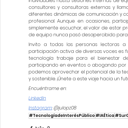
individuales hasta sesiones internas de e
consultores y consultoras externas y llam
diferentes dinámicas de comunicación y col
profesional. Aunque en ocasiones, parti
simplemente escuchar, el valor de estar pr
de equipo nunca pasó desapercibido para 
Invito a todas las personas lectoras a 
participación activa de diversas voces es 
tecnología trabaje para el bienestar d
participando en eventos o abogando por pol
podemos aprovechar el potencial de la tec
y sostenible. ¡Únete a este viaje hacia un fu
Encuéntrame en:
LinkedIn
Instagram
: @julopz08
#TecnologíadeInterésPúblico
#IAÉtica
#SurG