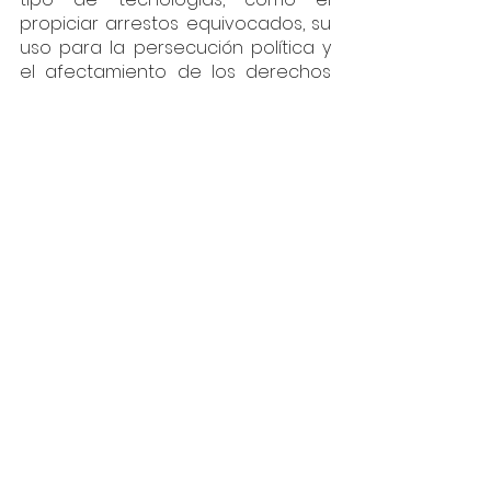
propiciar arrestos equivocados, su 
uso para la persecución política y 
el afectamiento de los derechos 
de poblaciones históricamente 
vulneradas. RD3 aseguró que esta 
tecnología 
ya ha sido utilizada para 
perseguir activistas
, recordando 
que en Estados Unidos ha 
facilitado el seguimiento de 
manifestantes antirrascistas, 
mientras que en México ha 
vulnerado a mujeres activas en el 
movimiento feminista. Una de las 
principales preocupaciones en 
torno al Plan Ángel es la posibilidad 
de que el Estado militarice los 
espacios públicos tanto a nivel 
físico como digital.
Hay mucho en juego en lo que 