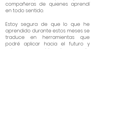
compañeras de quienes aprendí 
en todo sentido. 
Estoy segura de que lo que he 
aprendido durante estos meses se 
traduce en herramientas que 
podré aplicar hacia el futuro y 
estoy convencida de que la 
Tecnología de Interés Público es un 
campo profesional en el cual más y 
más personas tienen cabida. Ya no 
podemos pensar en las 
innovaciones tecnológicas como 
un ente aislado de las dinámicas 
sociales, sino como parte de éstas. 
Estamos entrando en una era 
donde hay más riesgos asociados 
a la tecnología, por lo que es 
necesario poner al centro a las 
personas a la hora de desarrollar 