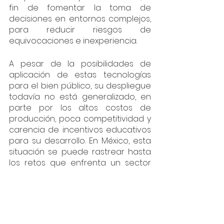
fin de fomentar la toma de 
decisiones en entornos complejos, 
para reducir riesgos de 
equivocaciones e inexperiencia.
A pesar de la posibilidades de 
aplicación de estas tecnologías 
para el bien público, su despliegue 
todavía no está generalizado, en 
parte por los altos costos de 
producción, poca competitividad y 
carencia de incentivos educativos 
para su desarrollo. En México, esta 
situación se puede rastrear hasta 
los retos que enfrenta un sector 
educativo desactualizado, los 
pocos incentivos fiscales para el 
desarrollo de nuevas tecnologías y 
la falta de políticas públicas que 
construyan sobre una agenda de 