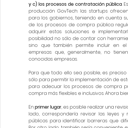
y c) los procesos de contratación pública
. 
producción GovTech: las startups ofrecen
para los gobiernos, teniendo en cuenta su
de los procesos de compra pública regulad
adquirir estas soluciones e implementarl
posibilidad no sólo de contar con herrami
sino que también permite incluir en 
empresas que, generalmente, no tienen 
conocidas empresas. 
Para que todo ello sea posible, es preciso
sólo para permitir la implementación de est
para adecuar los procesos de compra púb
compra más flexibles e inclusivos. Ahora bien
En 
primer lugar
, es posible realizar una revis
lado, correspondería revisar las leyes 
públicas para identificar barreras que difi
Por otro lado, también sería conveniente e