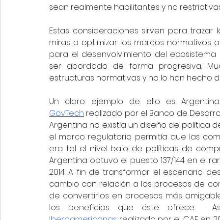
sean realmente habilitantes y no restrictivas
Estas consideraciones sirven para trazar
miras a optimizar los marcos normativos a
para el desenvolvimiento del ecosistema 
ser abordado de forma progresiva. Mu
estructuras normativas y no lo han hecho d
Un claro ejemplo de ello es Argentin
GovTech
 realizado por el Banco de Desarrol
Argentina no existía un diseño de política 
el marco regulatorio permitía que las com
era tal el nivel bajo de políticas de com
Argentina obtuvo el puesto 137/144 en el r
2014. A fin de transformar el escenario d
cambio con relación a los procesos de comp
de convertirlos en procesos más amigabl
los beneficios que éste ofrece.  A
Iberoamericanas
 realizado por el CAF en 