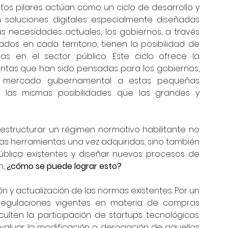
Estos pilares actúan como un ciclo de desarrollo y 
 soluciones digitales especialmente diseñadas 
s necesidades actuales; los gobiernos, a través 
os en cada territorio, tienen la posibilidad de 
as en el sector público. Este ciclo ofrece la 
entas que han sido pensadas para los gobiernos, 
el mercado gubernamental a estas pequeñas 
las mismas posibilidades que las grandes y 
 estructurar un régimen normativo habilitante no 
as herramientas una vez adquiridas, sino también 
lica existentes y diseñar nuevos procesos de 
, 
¿cómo se puede lograr esto?
ión y actualización de las normas existentes. Por un 
y regulaciones vigentes en materia de compras 
culten la participación de startups tecnológicas. 
valuar la modificación o derogación de aquellas 