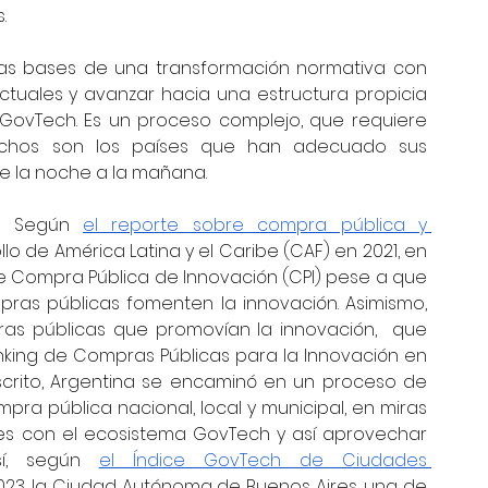
.
 las bases de una transformación normativa con 
ctuales y avanzar hacia una estructura propicia 
GovTech. Es un proceso complejo, que requiere 
chos son los países que han adecuado sus 
e la noche a la mañana. 
a. Según 
el reporte sobre compra pública y 
lo de América Latina y el Caribe (CAF) en 2021, en 
de Compra Pública de Innovación (CPI) pese a que 
pras públicas fomenten la innovación. Asimismo, 
pras públicas que promovían la innovación,  que 
anking de Compras Públicas para la Innovación en 
escrito, Argentina se encaminó en un proceso de 
ra pública nacional, local y municipal, en miras 
es con el ecosistema GovTech y así aprovechar 
sí, según 
el Índice GovTech de Ciudades 
2023, la Ciudad Autónoma de Buenos Aires, una de 