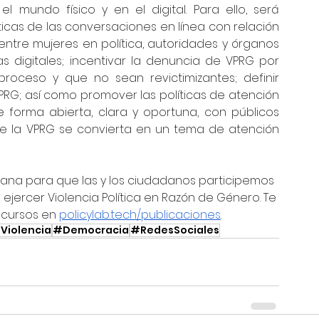
mundo físico y en el digital. Para ello, será 
icas de las conversaciones en línea con relación 
ntre mujeres en política, autoridades y órganos 
as digitales; incentivar la denuncia de VPRG por 
roceso y que no sean revictimizantes; definir 
PRG; así como promover las políticas de atención 
forma abierta, clara y oportuna, con públicos 
e la VPRG se convierta en un tema de atención 
na para que las y los ciudadanos participemos 
 ejercer Violencia Política en Razón de Género. Te 
ecursos en 
policylab.tech/publicaciones
. 
Violencia
#Democracia
#RedesSociales