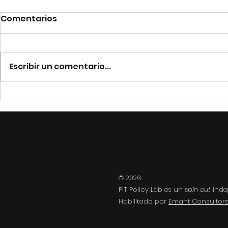
Comentarios
Escribir un comentario...
©
2026
PIT Policy Lab es un
spin out
inde
Habilitado por
Emant Consultores