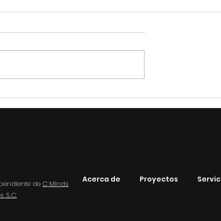
Acerca de
Proyectos
Servic
pendiente de
C Minds
 S.C.