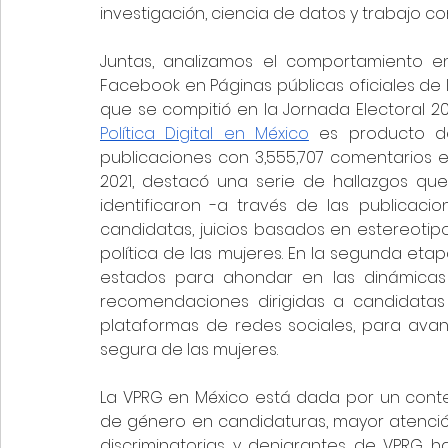
investigación, ciencia de datos y trabajo co
Juntas, analizamos el comportamiento en
Facebook en Páginas públicas oficiales de l
que se compitió en la Jornada Electoral 202
Política Digital en México
 es producto de 
publicaciones con 3,555,707 comentarios en
2021, destacó una serie de hallazgos que
identificaron -a través de las publicaci
candidatas, juicios basados en estereotip
política de las mujeres. En la segunda etapa,
estados para ahondar en las dinámicas 
recomendaciones dirigidas a candidatas y
plataformas de redes sociales, para avanzar 
segura de las mujeres. 
La VPRG en México está dada por un context
de género en candidaturas, mayor atención
discriminatorias y denigrantes de VPRG ha