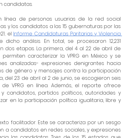
n candidatas. 
 línea de personas usuarias de la red social 
as y los candidatos a las 15 gubernaturas por las 
1; el 
Informe Candidaturas Paritarias y Violencia 
dicho análisis. En total, se procesaron 12,231 
 dos etapas. La primera, del 4 al 22 de abril de 
 permiten caracterizar la VPRG en México y se 
ones analizadas- expresiones denigrantes hacia 
os de género y mensajes contra la participación 
 del 23 de abril al 2 de junio, se escogieron seis 
de VPRG en línea. Además, el reporte ofrece 
 candidatos, partidos políticos, autoridades y 
en la participación política igualitaria, libre y 
o facilitador. Este se caracteriza por un sesgo 
 a candidatos en redes sociales, y expresiones 
cia las candidatas. Tres de los 15 estados que 