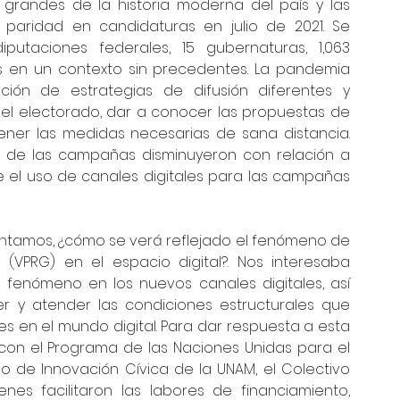
 grandes de la historia moderna del país y las 
 paridad en candidaturas en julio de 2021. Se 
utaciones federales, 15 gubernaturas, 1,063 
os en un contexto sin precedentes. La pandemia 
ión de estrategias de difusión diferentes y 
el electorado, dar a conocer las propuestas de 
ener las medidas necesarias de sana distancia. 
s de las campañas disminuyeron con relación a 
ue el uso de canales digitales para las campañas 
eguntamos, ¿cómo se verá reflejado el fenómeno de 
 (VPRG) en el espacio digital?. Nos interesaba 
fenómeno en los nuevos canales digitales, así 
r y atender las condiciones estructurales que 
res en el mundo digital. Para dar respuesta a esta 
on el Programa de las Naciones Unidas para el 
io de Innovación Cívica de la UNAM, el Colectivo 
nes facilitaron las labores de financiamiento, 