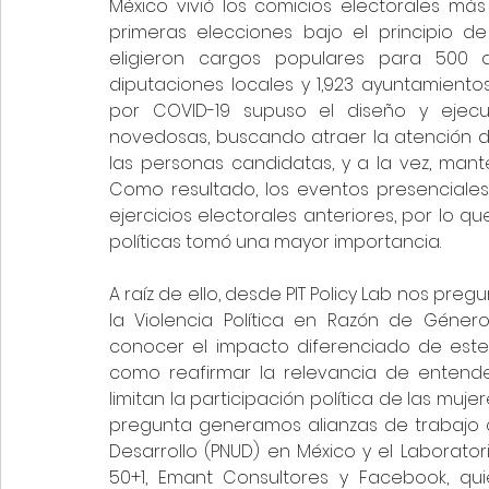
México vivió los comicios electorales más
primeras elecciones bajo el principio de
eligieron cargos populares para 500 dip
diputaciones locales y 1,923 ayuntamient
por COVID-19 supuso el diseño y ejecuc
novedosas, buscando atraer la atención d
las personas candidatas, y a la vez, mant
Como resultado, los eventos presenciale
ejercicios electorales anteriores, por lo q
políticas tomó una mayor importancia.
A raíz de ello, desde PIT Policy Lab nos pr
la Violencia Política en Razón de Género
conocer el impacto diferenciado de este 
como reafirmar la relevancia de entende
limitan la participación política de las muje
pregunta generamos alianzas de trabajo c
Desarrollo (PNUD) en México y el Laborator
50+1, Emant Consultores y Facebook, quie