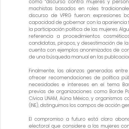
como “discurso contra mujeres y persona
machistas basados en roles tradicionale
discurso de VPRG fueron: expresiones ba
capacidad de gobernar con la apariencia fí
la participación política de las mujeres. A
referencia a procedimientos cosmético
candidatas, piropos, y desestimación de la 
cuenta con ejemplos anonimizados de com
de una búsqueda manual en las publicacio
Finalmente, las alianzas generadas entre
ofrecer recomendaciones de política púb
necesidades e intereses en el tema. Ba
previas de organizaciones como Borde Polí
Cívica UNAM, Aúna México, y organismos com
(INE), distinguimos los campos de acción gene
El compromiso a futuro está claro: abon
electoral que considere a las mujeres com