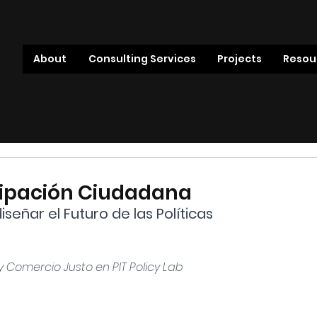
About
Consulting Services
Projects
Resou
icipación Ciudadana
eñar el Futuro de las Políticas 
 y Comercio Justo en PIT Policy Lab