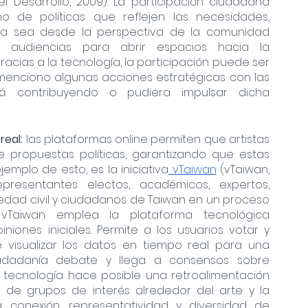
 Desarrollo, 2009). 
La participación ciudadana 
 de políticas que reflejen las necesidades, 
Ya sea desde la perspectiva de la comunidad 
 audiencias para abrir espacios hacia la 
racias a la tecnología, la participación puede ser 
n menciono algunas acciones estratégicas con las 
á contribuyendo o pudiera impulsar dicha 
real:
 las plataformas online permiten que artistas 
 propuestas políticas, garantizando que estas 
jemplo de esto, es la iniciativa
 vTaiwan
 (vTaiwan, 
epresentantes electos, académicos, expertos, 
edad civil y ciudadanos de Taiwan en un proceso 
de consulta ciudadana en línea. vTaiwan emplea la plataforma tecnológica 
niones iniciales. Permite a los usuarios votar y 
visualizar los datos en tiempo real para una 
iudadanía debate y llega a consensos sobre 
la tecnología hace posible una retroalimentación 
 de grupos de interés alrededor del arte y la 
 conexión, representatividad y diversidad de 