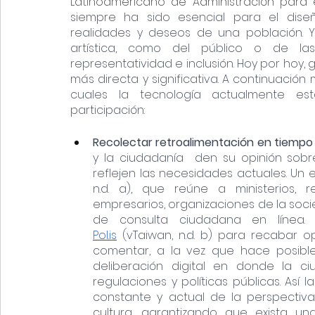
Latinoamericano de Administración para el
siempre ha sido esencial para el diseño
realidades y deseos de una población. 
artística, como del público o de las
representatividad e inclusión. Hoy por hoy, g
más directa y significativa. A continuació
cuales la tecnología actualmente est
participación:
Recolectar retroalimentación en tiempo 
y la ciudadanía  den su opinión sobre
reflejen las necesidades actuales. Un e
n.d. a), que reúne a ministerios, r
empresarios, organizaciones de la soci
Pol.is
 (vTaiwan, n.d. b) para recabar opi
comentar, a la vez que hace posible 
deliberación digital en donde la c
regulaciones y políticas públicas. Así 
constante y actual de la perspectiva
cultura, garantizando que exista una