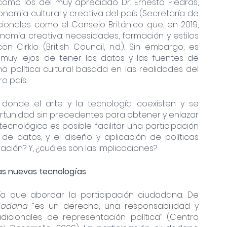
omo los del muy apreciado Dr. Ernesto Piedras, 
omía cultural y creativa del país (Secretaría de 
cionales como el Consejo Británico que, en 2019, 
nomía creativa: necesidades, formación y estilos 
Cirklo (British Council, n.d.). Sin embargo, es 
y lejos de tener los datos y las fuentes de 
 política cultural basada en las realidades del 
o país. 
, donde el arte y la tecnología coexisten y se 
tunidad sin precedentes para obtener y enlazar 
tecnológica es posible facilitar una participación 
 datos, y el diseño y aplicación de políticas 
ación? Y, ¿cuáles son las implicaciones? 
as nuevas tecnologías 
ía que abordar la participación ciudadana. De 
udadana 
“es un derecho, una responsabilidad y 
cionales de representación política” (Centro 