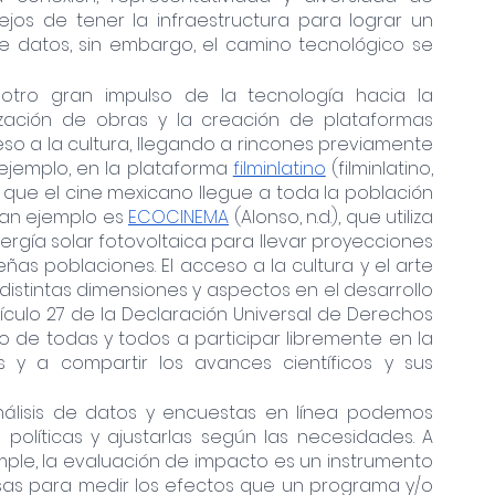
ejos de tener la infraestructura para lograr un 
e datos, sin embargo, el camino tecnológico se 
 
otro gran impulso de la tecnología hacia la 
ización de obras y la creación de plataformas 
so a la cultura, llegando a rincones previamente 
 ejemplo, en la plataforma 
filminlatino
 (filminlatino, 
do que el cine mexicano llegue a toda la población 
ran ejemplo es 
ECOCINEMA
 (Alonso, n.d.), que utiliza 
rgía solar fotovoltaica para llevar proyecciones 
as poblaciones. El acceso a la cultura y el arte 
istintas dimensiones y aspectos en el desarrollo 
ículo 27 de la Declaración Universal de Derechos 
o de todas y todos a participar libremente en la 
es y a compartir los avances científicos y sus 
álisis de datos y encuestas en línea podemos 
políticas y ajustarlas según las necesidades. A 
mple, la evaluación de impacto es un instrumento 
as para medir los efectos que un programa y/o 