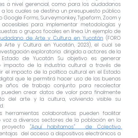
s a nivel gerencial, como para los ciudadanos 
a los cuales se destina un presupuesto público. 
mo Google Forms, Surveymonkey, Typeform, Zoom y 
 accesibles para implementar metodologías y 
uestas o grupos focales en línea. Un ejemplo de 
iudadano de Arte y Cultura en Yucatán
 (FORO 
rte y Cultura en Yucatán, 2023), el cual se 
estigación exploratoria  dirigida a actores de la 
el Estado de Yucatán. Su objetivo es generar 
impacto de la industria cultural a través de 
el impacto de la política cultural en el Estado. 
igital que le permitirá hacer uso de las buenas 
de años de trabajo conjunto para recolectar 
a pueden crear datos de valor para finalmente 
 del arte y la cultura, volviendo visible su 
d.
as herramientas colaborativas pueden facilitar 
voz a diversos sectores de la población en la 
l proyecto 
"Aquí habitamos"  de Colectivo 
s ventajas  del acceso a dispositivos electrónicos a 