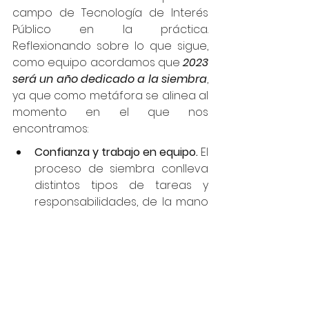
campo de Tecnología de Interés 
Público en la práctica. 
Reflexionando sobre lo que sigue, 
como equipo acordamos que 
2023 
será un año dedicado a la siembra
, 
ya que como metáfora se alinea al 
momento en el que nos 
encontramos:
Confianza y trabajo en equipo.
 El 
proceso de siembra conlleva 
distintos tipos de tareas y 
responsabilidades, de la mano 
de la necesidad de desarrollar 
habilidades específicas para 
llevarlas a cabo con éxito. Este 
año haremos hincapié en la 
importancia del desarrollo, 
acompañamiento y 